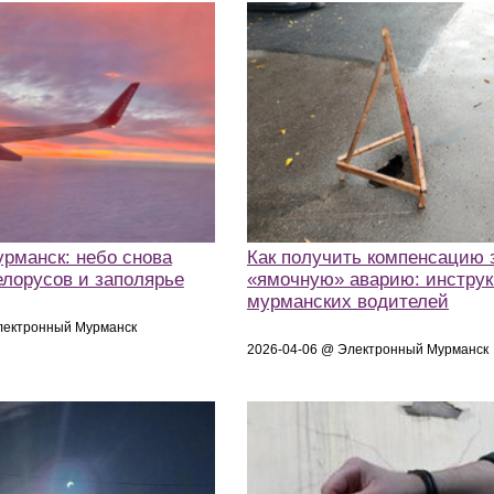
рманск: небо снова
Как получить компенсацию 
елорусов и заполярье
«ямочную» аварию: инструк
мурманских водителей
лектронный Мурманск
2026-04-06 @ Электронный Мурманск