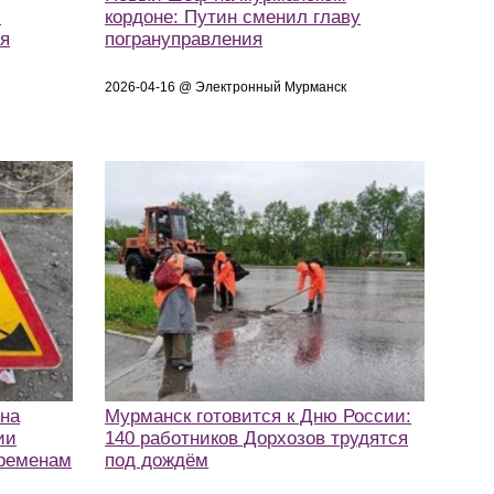
и
кордоне: Путин сменил главу
ия
погрануправления
2026-04-16 @ Электронный Мурманск
 на
Мурманск готовится к Дню России:
ии
140 работников Дорхозов трудятся
еременам
под дождём