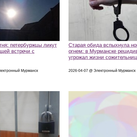
гня: петербуржцы ликут
Старая обида вспыхнула н
ящей встречи с
огнем: в Мурманске рециди
угрожал жизни сожительни
лектронный Мурманск
2026-04-07 @ Электронный Мурманск