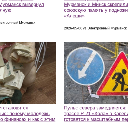
 Мурманск вывернул
Мурманск и Минск скрепил
олную
союзскую память у поднож
«Алеши»
лектронный Мурманск
2026-05-06 @ Электронный Мурманск
и становятся
Пульс севера замедляется:
ью: почему молодежь
трассе Р-21 «Кола» в Карел
о финансах и как с этим
готовятся к масштабным п