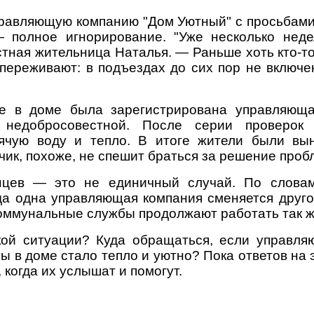
равляющую компанию "Дом Уютный" с просьбами 
 полное игнорирование. "Уже несколько нед
тная жительница Наталья. — Раньше хоть кто-то
переживают: в подъездах до сих пор не включен
е в доме была зарегистрирована управляющая
 недобросовестной. После серии проверо
рячую воду и тепло. В итоге жители были в
ик, похоже, не спешит браться за решение проб
цев — это не единичный случай. По словам
гда одна управляющая компания сменяется друго
 коммунальные службы продолжают работать так 
акой ситуации? Куда обращаться, если управля
бы в доме стало тепло и уютно? Пока ответов на 
когда их услышат и помогут.