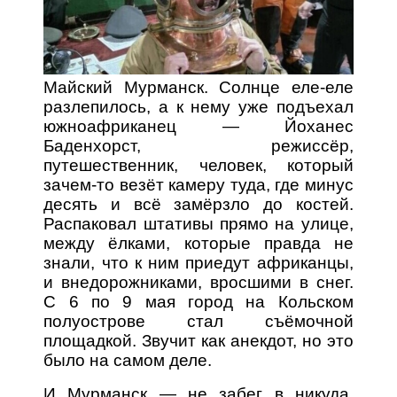
Майский Мурманск. Солнце еле-еле
разлепилось, а к нему уже подъехал
южноафриканец — Йоханес
Баденхорст, режиссёр,
путешественник, человек, который
зачем-то везёт камеру туда, где минус
десять и всё замёрзло до костей.
Распаковал штативы прямо на улице,
между ёлками, которые правда не
знали, что к ним приедут африканцы,
и внедорожниками, вросшими в снег.
С 6 по 9 мая город на Кольском
полуострове стал съёмочной
площадкой. Звучит как анекдот, но это
было на самом деле.
И Мурманск — не забег в никуда.