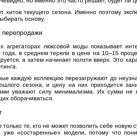
евидно, но именно это часто решает, будет ли ц
ет хитов текущего сезона. Именно поэтому эксп
выбирать основу.
к перепродажи
х агрегаторах люксовой моды показывает инт
 года, в среднем теряли в цене на 10–15 проц
руется, а затем начинает ползти вверх. Это ха
тинга.
рые каждую коллекцию перезагружают до неузна
ошлого сезона, и цену на них приходится зани
ами уважают силу минимализма. Их сумки не 
щих оборачиваться.
т
е только те, кто не может позволить себе новую 
 уже «состаренные» модели, потому что пон