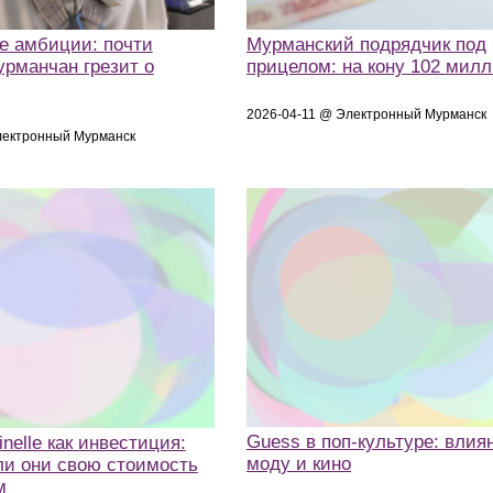
е амбиции: почти
Мурманский подрядчик под
урманчан грезит о
прицелом: на кону 102 мил
2026-04-11 @ Электронный Мурманск
лектронный Мурманск
Guess в поп-культуре: влия
nelle как инвестиция:
моду и кино
ли они свою стоимость
м